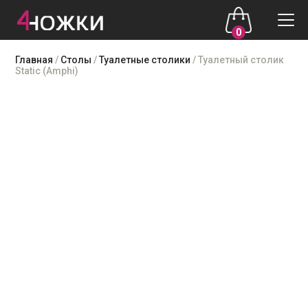
0
Skip
Главная
/
Столы
/
Туалетные столики
/ Туалетный столик
to
Static (Amphi)
content