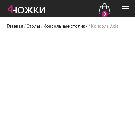
0
Skip
Главная
/
Столы
/
Консольные столики
/ Консоль Axis
to
content