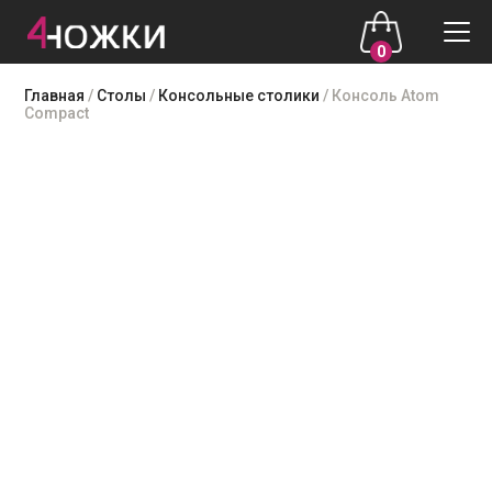
0
Skip
Главная
/
Столы
/
Консольные столики
/ Консоль Atom
to
Compact
content