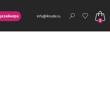
дизайнера
info@4nozki.ru
0