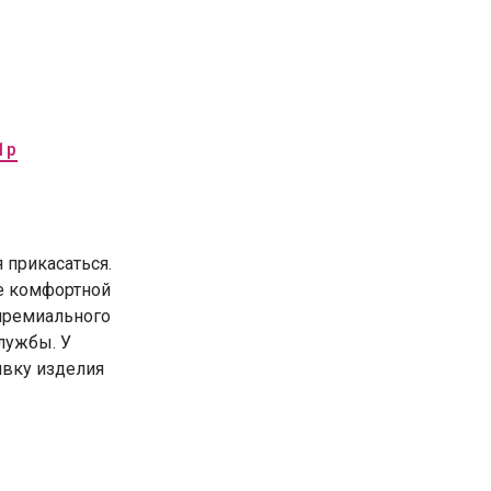
1р
 прикасаться.
е комфортной
премиального
службы. У
ивку изделия