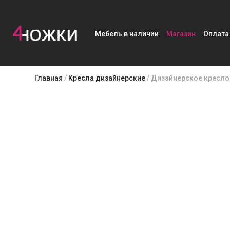
Мебель в наличии
Магазин
Оплата
Skip
Главная
/
Кресла дизайнерские
/ Дизайнерское кресло 
to
content