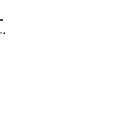
ри
е и